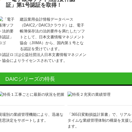
証」第1号認証を取得！
建設業用会計情報データベース
（DAIC2／DAIC3クラウド）は、電子
帳簿保存法の法的要件を満たしたソフ
トとして、日本文書情報マネジメント
協会（JIIMA）から、国内第１号とな
る認証を受けています。
※認証ロゴは公益社団法人日本文書情報マネジメン
ト協会によりライセンスされています。
DAICシリーズの特長
現場別の業績管理機能により、迅速な
「365日変動損益計算書」で、リアル
意思決定をサポートします。
タイムな業績管理体制の構築を支援
ます。