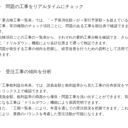
問題の工事をリアルタイムにチェック
「要点検工事一覧表」では、「＜予算消化額＞が＜実行予算額＞を超えてい
工事」等15種類のチェック項目ごとに、問題のある工事を順位表で確認でき
す。
点検項目ごとの工事の一覧表から、それぞれの要約工事台帳を確認でき、さ
に「ドリルダウン」機能により会計伝票まで遡って検証できます。
問題が発生する工事の傾向を把握し、経営改善を行うための資料として活用
きます。
受注工事の傾向を分析
「工事粗利益分布表」では、請負金額と粗利益率から見た工事の分布状況を
トリックス上で確認できます。
請負金額、粗利益率の両面から優良・問題工事を洗い出すことができます。
になる工事は「ドリルダウン」機能により原因究明できます。
また、「工期一覧表」により、年度を通しての受注状況を把握できます。こ
により、業務のバランスを考慮した受注活動が可能になります。