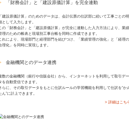
「財務会計」と「建設原価計算」を完全連動
「建設原価計算」のためのデータは、会計伝票の仕訳部に続いて工事ごとの
細として入力します。
この「財務会計」と「建設原価計算」が完全に連動した入力方法により、業
管理のための帳表と現場別工事台帳を同時に作成できます。
これにより、現場部門と経理部門を結びつけ、「業績管理の強化」と「経理
合理化」を同時に実現します。
金融機関とのデータ連携
複数の金融機関（銀行や信販会社）から、インターネットを利用して取引デ
タを自動受信できます。
さらに、その取引データをもとに仕訳ルールの学習機能を利用して仕訳を“か
たん”に計上できます。
> 詳細はこち