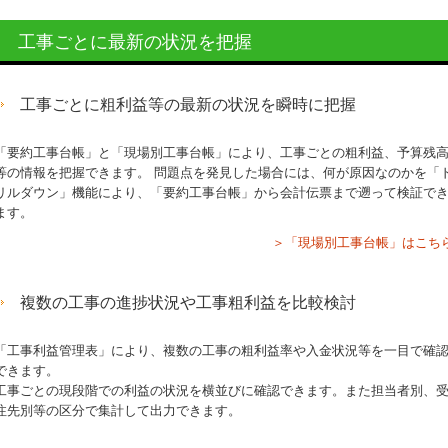
工事ごとに最新の状況を把握
工事ごとに粗利益等の最新の状況を瞬時に把握
「要約工事台帳」と「現場別工事台帳」により、工事ごとの粗利益、予算残
等の情報を把握できます。 問題点を発見した場合には、何が原因なのかを「
リルダウン」機能により、「要約工事台帳」から会計伝票まで遡って検証で
ます。
＞「現場別工事台帳」はこち
複数の工事の進捗状況や工事粗利益を比較検討
「工事利益管理表」により、複数の工事の粗利益率や入金状況等を一目で確
できます。
工事ごとの現段階での利益の状況を横並びに確認できます。また担当者別、
注先別等の区分で集計して出力できます。