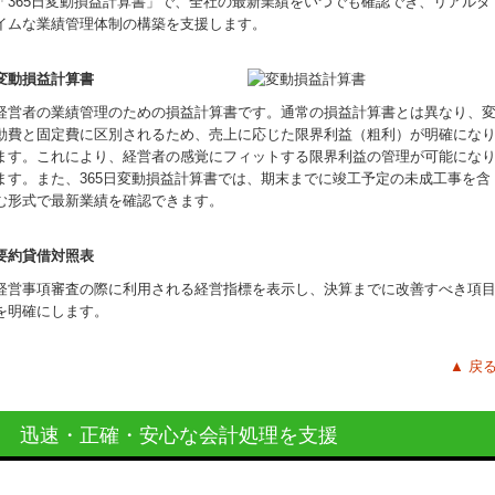
「365日変動損益計算書」で、全社の最新業績をいつでも確認でき、リアルタ
イムな業績管理体制の構築を支援します。
変動損益計算書
経営者の業績管理のための損益計算書です。通常の損益計算書とは異なり、
動費と固定費に区別されるため、売上に応じた限界利益（粗利）が明確にな
ます。これにより、経営者の感覚にフィットする限界利益の管理が可能にな
ます。また、365日変動損益計算書では、期末までに竣工予定の未成工事を含
む形式で最新業績を確認できます。
要約貸借対照表
経営事項審査の際に利用される経営指標を表示し、決算までに改善すべき項
を明確にします。
▲
戻
迅速・正確・安心な会計処理を支援