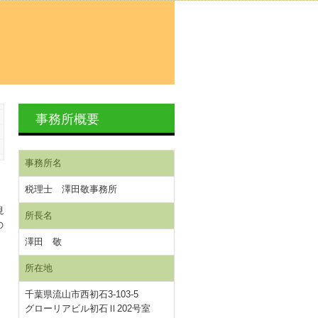
事務所概要
事務所名
税理士 澤田敬事務所
現
所長名
の
澤田 敬
所在地
千葉県流山市西初石3-103-5
グローリアビル初石Ⅱ202号室