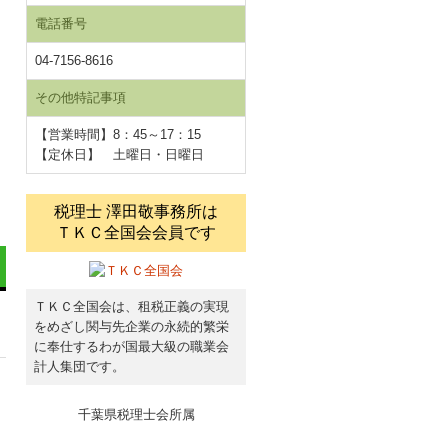
電話番号
04-7156-8616
その他特記事項
【営業時間】8：45～17：15
【定休日】 土曜日・日曜日
税理士 澤田敬事務所は
ＴＫＣ全国会会員です
ＴＫＣ全国会は、租税正義の実現
をめざし関与先企業の永続的繁栄
に奉仕するわが国最大級の職業会
計人集団です。
し
千葉県税理士会所属